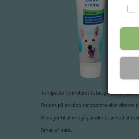
Tandpasta formuleret til brug hos hunde.
Bruges på en blød tandbørste eller direkte på
Bidrager til at undgå paradentose ved at ho
Smag af mint.