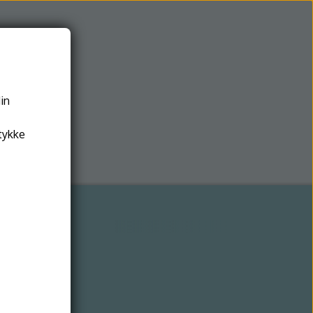
din
tykke