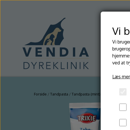
Vi 
Vi bruge
brugerop
hjemmesi
ved at t
Læs mer
Forside
Tandpasta
Tandpasta (mint)