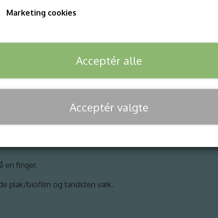
Marketing cookies
Tandpasta formuleret til brug hos hunde.
100 ml
Acceptér alle
Tilføj t
−
+
Acceptér valgte
 en finger.
lde plak/biofilm og tandsten væk.