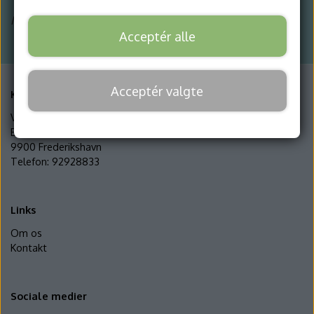
Ingen varer i denne kategori
Kontakt
Acceptér alle
Acceptér valgte
Kontaktoplysninger
Vendia Dyreklinik
Brønderslevvej 100
9900 Frederikshavn
Telefon: 92928833
Links
Om os
Kontakt
Sociale medier